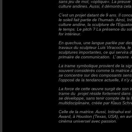
sans jeu de mot, «optique». La preuve ! 
culture andines. Aussi, il démontra cela
C’est un projet datant de 9 ans. Il con
le soleil fait partie de l’humain. Ainsi,
culture andine, la sculpture de l’Equator
le temps. Le pitch ? La présence du sol
for intérieur.
En quechua, une langue parlée par des 
travaux du sculpteur Luis Viracocha, l
sculptures importantes, ce qui servira
primaire de communication. L’ œuvre e
La trame symbolique provient de la sign
souvent considérés comme la matrice à 
se concentre sur des composants sensue
l’opposé de la tendance actuelle, il n’
La force de cette œuvre surgit de son 
trame du projet réside fortement dans l
se développe, sans tenir compte de la l
multidisciplinaire, créée par Klaus Sc
Celle de la matrice. Aussi, Intinahui e
Award, à Houston (Texas, USA), en avri
cinéma universel avec passion.