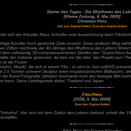
Steirer des Tages - Die Rhythmen des Le
[Kleine Zeitung, 6. Mai 2009]
Christian Penz
link zum Orginal-Artikel
Scan des Orginal-Artikel
holte sich der Künstler Klaus Schrefler eine Auszeichnung beim Filmfest
lige Künstler hoch gesteckte Ziele erreicht. Einen anderen Weg wählte
esen Ziffern zeichnete der 40-Jährige den Rhythmus des Lebens filmisch
it dem vollständig 3D-computeranimierten Streifen den "Grand Remi Aw
ltstätte der Indianer gesessen, da kam mir die Idee, das Projekt zum T
 ist die Fusion
ation, Musik), die sich in einem Film - er wird im Juni aufDVD präsentie
ine 2,5 Tonnen schwere Skulptur eines ecuadorianischen Bildhauers, d
 die Kunst-Fotografie,"plötzlich faszinierte mich das bewegte Bild meh
en kann. Seine Lieblingsziele dabei: Thailand und Japan.
Film-Preis
[OÖN, 5. Mai 2009]
Scan des Orginal-Artikel
Intinahui", das sich mit dem Zyklus des Lebens befasst, erhielt der 1
entalfilm.