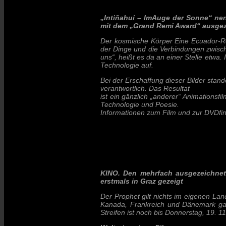
„Intiñahui – ImAuge der Sonne“ ne
mit dem „Grand Remi Award“ ausgezei
Der kosmische Körper Eine Ecuador-Rei
der Dinge und die Verbindungen zwische
uns“, heißt es da an einer Stelle etw
Technologie auf.
Bei der Erschaffung dieser Bilder stan
verantwortlich. Das Resultat
ist ein gänzlich „anderer“ Animations
Technologie und Poesie.
Informationen zum Film und zur DVDfind
KINO. Den mehrfach ausgezeichnete
erstmals in Graz gezeigt
Der Prophet gilt nichts im eigenen Land
Kanada, Frankreich und Dänemark gab e
Streifen ist noch bis Donnerstag, 19. 1