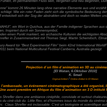
Fühlen, im permanenten Fluss sein, Vergehen und neu Beginnen, Dun
nne" kommt 26 Minuten lang ohne narrative Elemente aus und erzählt d
chlägt. Wie ein roter Faden zieht sich die symbolische Bedeutung der
l entwickelt sich der Sog der abstrakten und doch so realen Welten un
NAHUI", ein Wort in Quichua, aus der Familie indigener Sprachen aus
en, Inspiriert durch ein Sonnensymbol,
den einen Punkt markiert, wo archaische Kulturen die wichtigsten Abs
hrefler in Zusammenarbeit mit Thomas Siegl, Martin Schemitsch, Elmar
y Award tür "Best Experimental Film" beim 42nd International WorldF
011 beim National Multicultural Festival Canberra, Australia gezeigt.
Projection d´un film d´animation en 3D au cinéma 
[El Watan,
6.Okto
ber 2010]
K. Smail
/
Orginal-Artikel
Online-Artikel in El Watan
l’ambassade, un événement cinématographique a été organisé, lundi
Une avant-première en Afrique du film d’animation en 3 D intitulé 
aus Shrefler dans une ambiance cinéphile, conviviale et surtout chaleu
amis du ciné-club du Little Rex, et d’hommes issus du monde du cinéma
. Claus Shrefler est inclassable. C’est un biologiste et scientifique autr