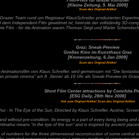
Film-Preis für Grazer Künstler
[Kleine Zeitung, 5. Mai 2009]
Scan des Orginal-Artikel
razer Team rund um Regisseur KlausSchretler produzierten Experiment
t dem Independent-Film gewidmet ist, heimste der vollständig 3D-com
önte Film - für die Animation waren Thomas Siegt und Martin Schemitsc
Graz: Sneak-Preview
Großes Kino im Kunsthaus Graz
[Kronenzeitung, 6.Jan 2009]
Scan des Orginal-Artikel
D-Animationsfilm von Klaus Schrefler, wird gemeinsam mit "Die fantasti
 private cinema" am 8. Jänner ab 19 Uhr als Sneak-Preview im Graze
Short Film Center attractions by Conchita P
[ESG Daily, 28th Nov 2008]
link zum Orginal-Artikel
Scan des Orginal-Artikel
ahui - In The Eye of the Sun; Directed by Klaus Schrefler, Austria; Scr
d without pre-condition. Its energy is a part of every living being and
ntinahui means "in the eye of the sun" and is inspired by ancient places
of numbers for the three dimensional reconstruction of some central s
f the animated sequences serves as a primary medium of communication