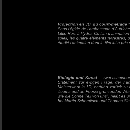
Projection en 3D du court-métrage “
Sous l’égide de l’ambassade d’Autriche e
Little Rex, à Hydra. Ce film d’animatio
soleil, les quatre éléments terrestres,
étudié l’animation dont le film lui a pr
Biologie und Kunst
– zwei scheinbar 
Statement zur ewigen Frage, der nac
Meisterwerk in 3D, entführt zurück z
Zooms und an Poesie grenzenden Wort
wie die Sonne Teil von uns“, heißt es u
bei Martin Schemitsch und Thomas Siegl