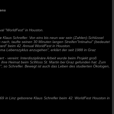
bens
ival "WorldFest" in Houston.
 Klaus Schrefler: Von eins bis neun war sein (Zahlen)-Schlüssel
 nach, taufte seinen 30 Minuten langen Streifen"Intinahui" (bedeutet
ard" beim 42. Annual WoridFest in Houston.
hema Lebenszyklus anzugehen", erklärt der seit 1988 in Graz
rt - vereint. Interdisziplinäre Arbeit wurde beim Projekt groß
ie ihre Heimat beim ScWoss St. Martin bei Graz gefunden hat. Zum
r", so Schrefler. Bewegt ist auch das Leben des studierten Ökologen,
969 in Linz geborene Klaus Schrefler beim 42. WorldFest Houston in