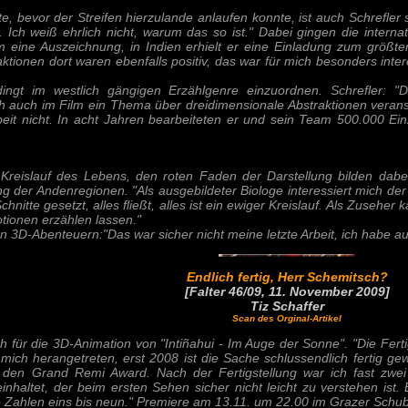
, bevor der Streifen hierzulande anlaufen konnte, ist auch Schrefler s
ch weiß ehrlich nicht, warum das so ist." Dabei gingen die internati
lm eine Auszeichnung, in Indien erhielt er eine Einladung zum größte
ktionen dort waren ebenfalls positiv, das war für mich besonders inter
edingt im westlich gängigen Erzählgenre einzuordnen. Schrefler: 
ich auch im Film ein Thema über dreidimensionale Abstraktionen verans
rbeit nicht. In acht Jahren bearbeiteten er und sein Team 500.000 Ei
 Kreislauf des Lebens, den roten Faden der Darstellung bilden dabe
g der Andenregionen. "Als ausgebildeter Biologe interessiert mich der
itte gesetzt, alles fließt, alles ist ein ewiger Kreislauf. Als Zuseher 
tionen erzählen lassen."
ren 3D-Abenteuern:"Das war sicher nicht meine letzte Arbeit, ich habe 
Endlich fertig, Herr Schemitsch?
[Falter 46/09, 11. November 2009]
Tiz Schaffer
Scan des Orginal-Artikel
h für die 3D-Animation von "Intiñahui - Im Auge der Sonne". "Die Fert
mich herangetreten, erst 2008 ist die Sache schlussendlich fertig ge
 den Grand Remi Award. Nach der Fertigstellung war ich fast zwei 
haltet, der beim ersten Sehen sicher nicht leicht zu verstehen ist. E
e Zahlen eins bis neun." Premiere am 13.11. um 22.00 im Grazer Schub