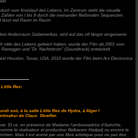
kel.
och vom Kreislauf des Lebens, Im Zentrum steht die visuelle
 Zahlen von I bis 9 durch die ineinander fließenden Sequenzen.
d lässt viel Raum im Raum.
 dem Andenraum Südamerikas, wird auf das oft längst vergessene
ch nitte des Lebens gefeiert haben, wurde der Film ab 2001 vom
 Ranegger und "Dr. Nachtstrom" (Soundtrack) entwickelt.
est Houston, Texas, USA. 2010 wurde der Film beim Ars Electronica
Little Rex:
 soir, à la salle Little Rex de Hydra, à Alger l
Intinahui de Claus Shrefler.
reuse. Et ce, en présence de Madame l’ambassadrice d’Autriche,
 comme le réalisateur et producteur Belkacem Hadjadj ou encore le
ichien. Mais il est animé par une fibre artistique pour ne pas dire ,