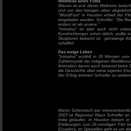
Weltreise eines Films
Warum es erst dieser Weltreise bedurfte
und von den hiesigen eben abgelehnt. I
"WorldFest" in Houston erhielt der Fi
eingeladen wurden. Schrefler: "Die Rea
anders ist als unsere."
"Intinahui" ist aber auch nicht unb
Kunstrichtungen schon üblich, wollte 
Skulpturen bekannt ist, -jahrelange A
schaffen.
Das ewige Leben
"Intinahui" erzählt in 30 Minuten vom
Zahlenmystik der indigenen Bevölkerun
Animation darum auch bewusst keine Schn
die Geschichte übet seine eigenen Emo
Der Erfolg animiert Schrefler zu weite
Martin Schemitsch war mitverantwortlic
2003 ist Regisseur Klaus Schrefler an 
India gelaufen, in Houston bekam er
Erklärungen zum 26-minütigen Film bein
Ecuadors, im Speziellen geht es um di