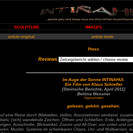
article-original
article-texte
Press
Reviews
Im Auge der Sonne INTINAHUI.
Ein Film von Klaus Schrefler
[Steirische Berichte,
April
201
1
]
Bettina Messner
Orginal-Artikel
gelesen. gehört. gesehen.
uf eine Reise durch Bildweiten, zeitlos, Assoziationen weckend, zus
ativ, (sich) wandelnde Zeichen, Öffnen und Schließen, Erde, Ankling
gen, Ausschnitte, Blickwinkel, Zooms und All-Over, von unten und v
rukturen, Muster, Systeme im scheinbaren Chaos, Uni- und Multiversen