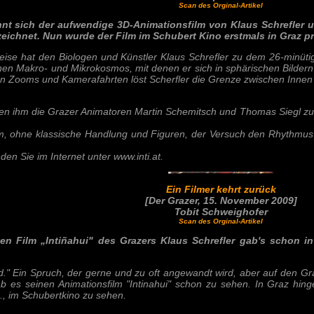
Scan des Orginal-Artikel
nnt sich der aufwendige 3D-Animationsfilm von Klaus Schrefler 
chnet. Nun wurde der Film im Schubert Kino erstmals in Graz präse
se hat den Biologen und Künstler Klaus Schrefler zu dem 26-minütigen
n Makro- und Mikrokosmos, mit denen er sich in sphärischen Bildern b
a. In Zooms und Kamerafahrten löst Scherfler die Grenze zwischen Inn
den ihm die Grazer Animatoren Martin Schemitsch und Thomas Siegl zur 
film, ohne klassische Handlung und Figuren, der Versuch den Rhythmus
en Sie im Internet unter www.inti.at.
Ein Filmer kehrt zurück
[Der Grazer, 15. November 2009]
Tobit Schweighofer
Scan des Orginal-Artikel
n Film „Intiñahui" des Grazers Klaus Schrefler gab's schon in 
." Ein Spruch, der gerne und zu oft angewandt wird, aber auf den Graze
s seinen Animationsfilm "Intinahui" schon zu sehen. In Graz hingege
1., im Schubertkino zu sehen.