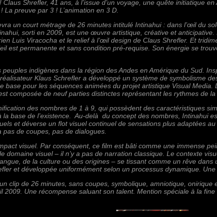
Claus Shrefler, 41 ans, à l’issue d’un voyage, une quête initiatique en A
 ! La preuve par 3 ! L’animation en 3 D.
cevra un court métrage de 26 minutes intitulé Intinahui : dans l’œil du 
 Intinahui, sorti en 2009, est une œuvre artistique, créative et anticipati
ien Luis Viracocha et le relief à l’œil design de Claus Shrefler. Et tridim
eil est permanente et sans condition pré-requise. Son énergie se trouv
peuples indigènes dans la région des Andes en Amérique du Sud. Inspi
e réalisateur Klaus Schrefler a développé un système de symbolisme des
 de base pour les séquences animées du projet artistique Visual Medi
st composée de neuf parties distinctes représentant les rythmes de l
ification des nombres de 1 à 9, qui possèdent des caractéristiques simil
la base de l’existence. Au-delà du concept des nombres, Intinahui es
ls et déverse un flot visuel continuel de sensations plus adaptées a
y a pas de coupes, pas de dialogues.
impact visuel. Par conséquent, ce film est bâti comme une immense pe
e domaine visuel – il n’y a pas de narration classique. Le contexte vis
angue, de la culture ou des origines – se tissant comme un rêve dans u
hrefler et développée uniformément selon un processus dynamique. Une 
st un clip de 26 minutes, sans coupes, symbolique, amniotique, onirique 
l 2009. Une récompense saluant son talent. Mention spéciale à la fin