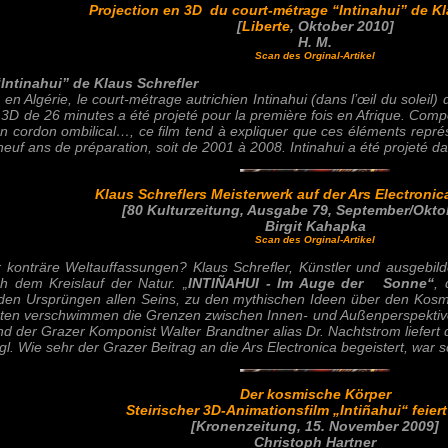
Projection en 3D du court-métrage “Intinahui” de Kl
[
Liberte
,
Okto
ber 2010]
H. M.
Scan des Orginal-Artikel
Intinahui” de Klaus Schrefler
n Algérie, le court-métrage autrichien Intinahui (dans l’œil du soleil) d
n 3D de 26 minutes a été projeté pour la première fois en Afrique. Comp
 un cordon ombilical…, ce film tend à expliquer que ces éléments représe
is neuf ans de préparation, soit de 2001 à 2008. Intinahui a été projeté 
Klaus Schreflers Meisterwerk auf der Ars Electronica
[80
Kulturzeitung
, Ausgabe 7
9,
September/Okto
Birgit Kahapka
Scan des Orginal-Artikel
konträre Weltauffassungen? Klaus Schrefler, Künstler und ausgebilde
h dem Kreislauf der Natur. „
INTIÑAHUI - Im Auge der Sonne“
,
u den Ursprüngen allen Seins, zu den mythischen Ideen über den Kos
en verschwimmen die Grenzen zwischen Innen- und Außenperspektive 
nd der Grazer Komponist Walter Brandtner alias Dr. Nachtstrom liefert 
. Wie sehr der Grazer Beitrag an die Ars Electronica begeistert, war
Der kosmische Körper
Steirischer 3D-Animationsfilm „Intiñahui“ feiert
[
Kronenzeitung
, 15. November 2009]
Christoph Hartner