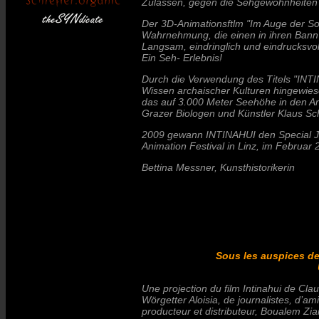
Zulassen, gegen die Sehgewohnheiten 
Der 3D-Animationsftlm "Im Auge der So
Wahrnehmung, die einen in ihren Bann s
Langsam, eindringlich und eindrucksvol
Ein Seh- Erlebnis!
Durch die Verwendung des Titels "INTI
Wissen archaischer Kulturen hingewies
das auf 3.000 Meter Seehöhe in den An
Grazer Biologen und Künstler Klaus Sc
2009 gewann INTINAHUI den Special Jur
Animation Festival in Linz, im Februar 2
Bettina Messner, Kunsthistorikerin
Sous les auspices de 
Une projection du film Intinahui de Cl
Wörgetter Aloisia, de journalistes, d’
producteur et distributeur, Boualem Ziani