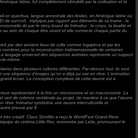
mérique latine, fut complètement obnubilé par la civilisation et la
soleil en quechua, langue ancestrale des Andes, en Amérique latine où
ve. Et de surcroît, triptyque par rapport aux éléments de sa trame : la
ensionnelle de par le story board de Intinahui : le corps, la dualité et
e au sein de chaque être vivant et elle connecte chaque partie du
ré par des anciens lieux de culte comme Ingapirca et par les
 nombres pour la reconstruction tridimensionnelle de certaines
a. Le langage universel des séquences animées représente un support
a vie-même.
aires dans plusieurs cultures différentes. Par-dessus tout, ils sont
t une séquence d’images qu’on a déjà pu voir en rêve. L’animation
u grand écran. La conception complexe de cette œuvre est à
inture représentant à la fois un microcosme et un macrocosme. La
uel sert de colonne vertébrale au projet, de manière à ce que l’œuvre
n rêve. Intinahui symbolise une œuvre interculturelle et
autre preuve par 9.
et très créatif. Claus Shrefler a reçu le WorldFest Grand Remi
e équipe du cinéma Little Rex, emmenée par Leïla, promouvant le