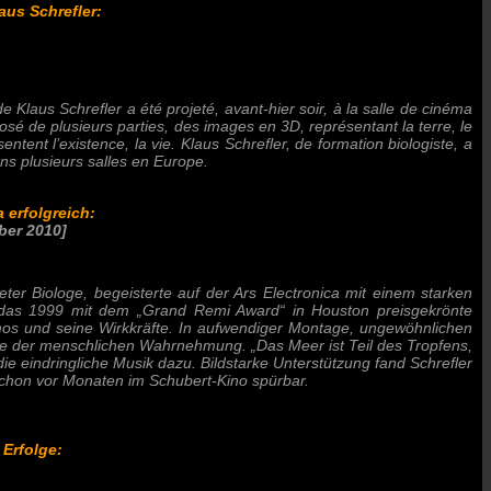
aus Schrefler
:
e Klaus Schrefler a été projeté, avant-hier soir, à la salle de cinéma
osé de plusieurs parties, des images en 3D, représentant la terre, le
ntent l’existence, la vie. Klaus Schrefler, de formation biologiste, a
dans plusieurs salles en Europe.
 erfolgreich:
ber 2010]
ter Biologe, begeisterte auf der Ars Electronica mit einem starken
 das 1999 mit dem „Grand Remi Award“ in Houston preisgekrönte
mos und seine Wirkkräfte. In aufwendiger Montage, ungewöhnlichen
der menschlichen Wahrnehmung. „Das Meer ist Teil des Tropfens,
die eindringliche Musik dazu. Bildstarke Unterstützung fand Schrefler
 schon vor Monaten im Schubert-Kino spürbar.
 Erfolge: