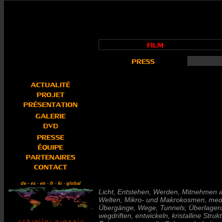
de
-
es
-
en
-
fr
-
ki
-
global
Licht, Entstehen, Werden, Mitnehmen a
Welten, Mikro- und Makrokosmen, medit
Übergänge, Wege, Tunnels, Überlagerun
wegdriften, entwickeln, kristalline St