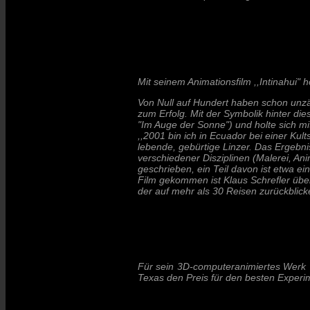
Mit seinem Animationsfilm ,,Intinahui" 
Von Null auf Hundert haben schon unzäh
zum Erfolg. Mit der Symbolik hinter di
"Im Auge der Sonne") und holte sich m
,,2001 bin ich in Ecuador bei einer Ku
lebende, gebürtige Linzer. Das Ergebnis
verschiedener Disziplinen (Malerei, Anim
geschrieben, ein Teil davon ist etwa e
Film gekommen ist Klaus Schrefler über
der auf mehr als 30 Reisen zurückblick
Für sein 3D-computeranimiertes Werk "
Texas den Preis für den besten Experim