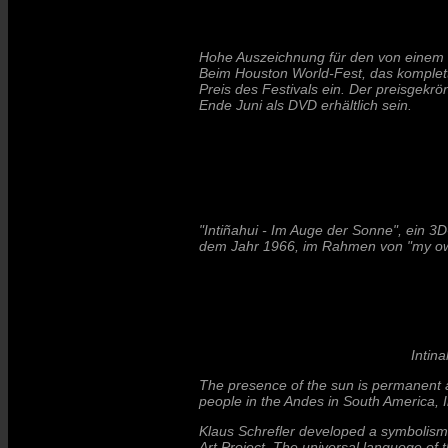
Hohe Auszeichnung für den von einem G
Beim Houston World-Fest, das komplet
Preis des Festivals ein. Der preisgekr
Ende Juni als DVD erhältlich sein.
"Intiñahui - Im Auge der Sonne", ein 3
dem Jahr 1966, im Rahmen von "my own
Intin
The presence of the sun is permanent an
people in the Andes in South America, I
Klaus Schrefler developed a symbolism 
Art Project. The universal languoge o