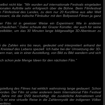
elbst nicht klar. "Wir wurden auf internationale Festivals eingeladen
onalen Auftritte sehr erfolgreich über die Bühne. Beim Filmfestival
n Filmfestival des Landes, zu dem nur 20 Kurzfilme aus aller Welt
essant, da die indische Filmkultur mit den Bollywood-Filmen ja ganz
"Der Film ist in gewisser Weise ein Experiment. Wie in anderen
chaulichen." Dabei scheute der Grazer Künstler, der auch für seine
nzelbilder, um das 30 Minuten lange bildgewaltige 3D-Abenteuer zu
i die Zahlen eins bis neun, gedeutet und interpretiert anhand der
 Kreislauf des Lebens speziell. Ich habe bei der Umsetzung der 3D-
kann man, wie in einer Ausstellung, von Bild zu Bild wandern und sich
auch schon jede Menge Ideen für den nächsten Film."
igstellung des Filmes hat wirklich wahnsinnig lange gedauert. Schon
worden. Der Film ist unter anderem beim International Film Festival
Jahre mit der DVD beschäftigt, die zusätzliche Animationen und
s ist eine virtuelle Reise in die Zahlenmystik der indigenen Völker
ertkino.