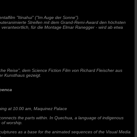
alfilm "Itinahui" ("Im Auge der Sonne").
puteranimierte Streifen mit dem Grand-Remi-Award den höchsten
h verantwortlich, für die Montage Elmar Ranegger - wird ab etwa
sche Reise", dem Science Fiction Film von Richard Fleischer aus
r Kunsthaus gezeigt.
roenca
eening at 10.00 am, Maquinez Palace
 connects the parts within. In Quechua, a language of indigenous
 of worship.
culptures as a base for the animated sequences of the Visual Media
.